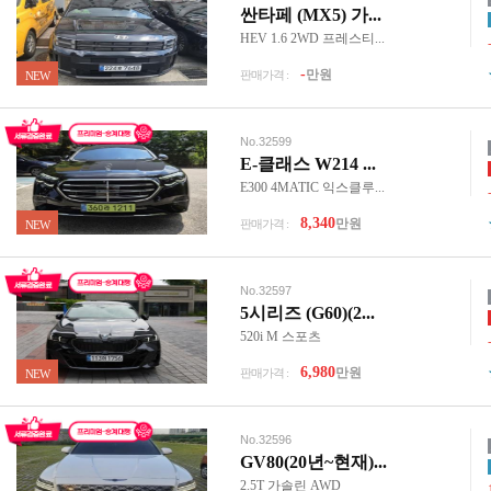
싼타페 (MX5) 가...
HEV 1.6 2WD 프레스티...
-
만원
판매가격 :
NEW
No.32599
E-클래스 W214 ...
E300 4MATIC 익스클루...
8,340
만원
판매가격 :
NEW
No.32597
5시리즈 (G60)(2...
520i M 스포츠
6,980
만원
판매가격 :
NEW
No.32596
GV80(20년~현재)...
2.5T 가솔린 AWD