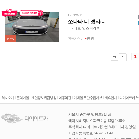
No.32584
쏘나타 디 엣지(...
1.6 터보 인스퍼레이...
-
만원
판매가격 :
NEW
1
|
|
|
|
|
|
회사소개
문의메일
개인정보취급방침
이용약관
이메일 무단수집거부
제휴안내
다이어트카 뉴
서울시 송파구 법원로9길 26
에이치비지니스파크 C동 13층 1310호
주식회사 다이어트카닷컴 / 대표이사 김영열
사업자등록번호 : 472-81-00470