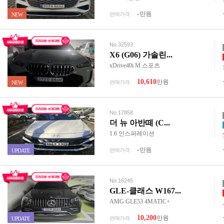
-
만원
판매가격 :
NEW
No.32593
X6 (G06) 가솔린...
xDrive40i M 스포츠
10,610
만원
판매가격 :
NEW
No.17858
더 뉴 아반떼 (C...
1.6 인스퍼레이션
-
만원
판매가격 :
UPDATE
No.16245
GLE-클래스 W167...
AMG GLE53 4MATIC+
10,200
만원
판매가격 :
UPDATE