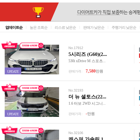
업데이트순
l
높은 조회순
l
리스료 낮은순
l
판매가 낮은순
l
주행거리 낮은순
No.17912
5시리즈 (G60)(2...
530i xDrive M 스포츠...
7,580
만원
판매가격 :
UPDATE
No.32193
더 뉴 셀토스(22...
1.6 터보 2WD 시그니...
-
만원
판매가격 :
UPDATE
No.32106
캐스퍼 가솔린 1...