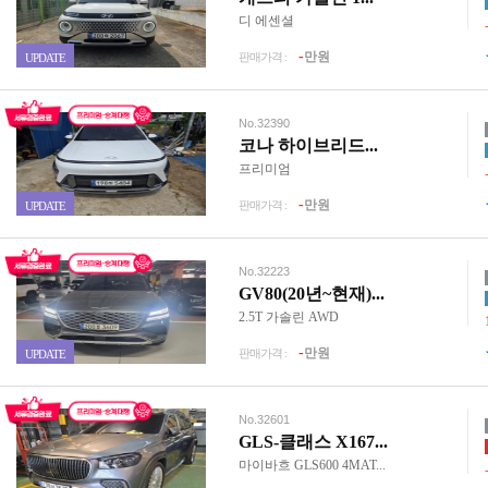
디 에센셜
-
만원
판매가격 :
UPDATE
No.32390
코나 하이브리드...
프리미엄
-
만원
판매가격 :
UPDATE
No.32223
GV80(20년~현재)...
2.5T 가솔린 AWD
-
만원
판매가격 :
UPDATE
No.32601
GLS-클래스 X167...
마이바흐 GLS600 4MAT...