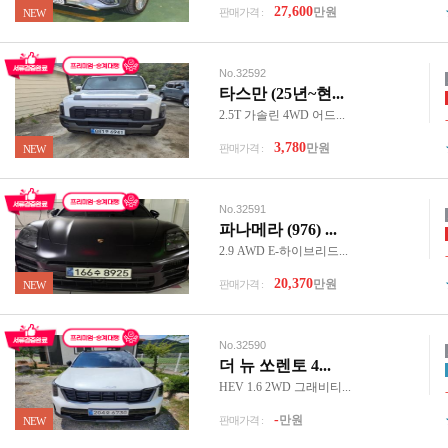
27,600
만원
판매가격 :
NEW
No.32592
타스만 (25년~현...
2.5T 가솔린 4WD 어드...
3,780
만원
판매가격 :
NEW
No.32591
파나메라 (976) ...
2.9 AWD E-하이브리드...
20,370
만원
판매가격 :
NEW
No.32590
더 뉴 쏘렌토 4...
HEV 1.6 2WD 그래비티...
-
만원
판매가격 :
NEW