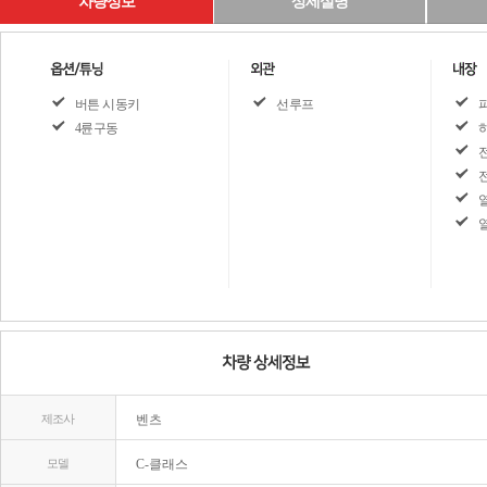
차량정보
상세설명
버튼 시동키
선루프
4륜구동
제조사
벤츠
모델
C-클래스