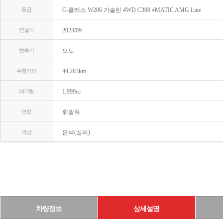
등급
C-클래스 W206 가솔린 4WD C300 4MATIC AMG Line
연월식
2023/09
변속기
오토
주행거리
44,283km
배기량
1,999cc
연료
휘발유
색상
은색(실버)
차량정보
상세설명