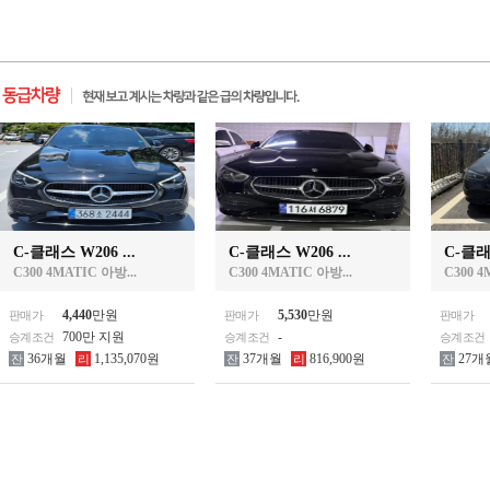
C-클래스 W206 ...
C-클래스 W206 ...
C-클래스
C300 4MATIC 아방...
C300 4MATIC 아방...
C300 4
4,440
만원
5,530
만원
판매가
판매가
판매가
700만 지원
-
승계조건
승계조건
승계조건
36개월
1,135,070원
37개월
816,900원
27개
잔
리
잔
리
잔