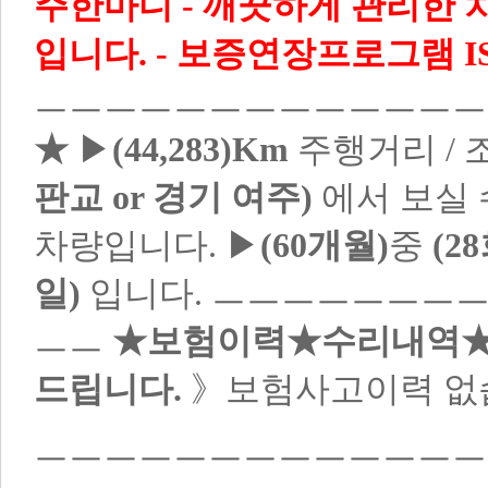
주한마디 - 깨끗하게 관리한 차
입니다. - 보증연장프로그램 I
ㅡㅡㅡㅡㅡㅡㅡㅡㅡㅡㅡㅡ
★
▶
(44,283)Km
주행거리 /
판교 or 경기 여주)
에서 보실 
차량입니다. ▶
(60개월)
중
(2
일)
입니다. ㅡㅡㅡㅡㅡㅡㅡ
ㅡㅡ
★보험이력★수리내역★ 
드립니다.
》보험사고이력 없
ㅡㅡㅡㅡㅡㅡㅡㅡㅡㅡㅡㅡㅡ