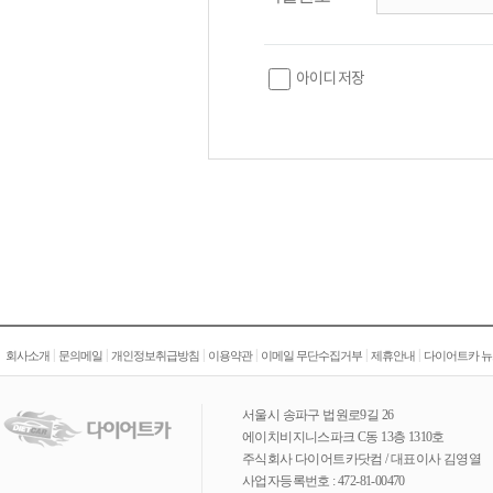
아이디 저장
|
|
|
|
|
|
회사소개
문의메일
개인정보취급방침
이용약관
이메일 무단수집거부
제휴안내
다이어트카 뉴
서울시 송파구 법원로9길 26
에이치비지니스파크 C동 13층 1310호
주식회사 다이어트카닷컴 / 대표이사 김영열
사업자등록번호 : 472-81-00470